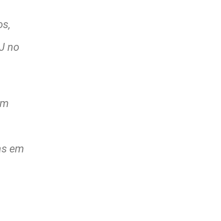
os,
J no
em
as em