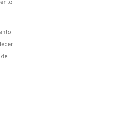
mento
mento
lecer
 de