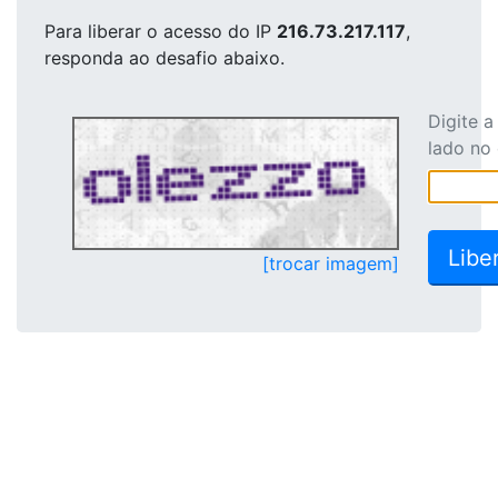
Para liberar o acesso
do IP
216.73.217.117
,
responda ao desafio abaixo.
Digite 
lado no
[trocar imagem]