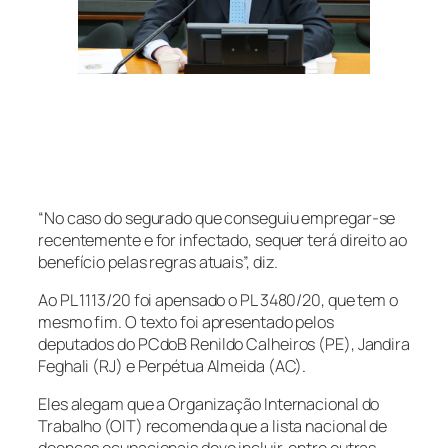
“No caso do segurado que conseguiu empregar-se
recentemente e for infectado, sequer terá direito ao
benefício pelas regras atuais”, diz.
Ao PL 1113/20 foi apensado o PL 3480/20, que tem o
mesmo fim. O texto foi apresentado pelos
deputados do PCdoB Renildo Calheiros (PE), Jandira
Feghali (RJ) e Perpétua Almeida (AC)
.
Eles alegam que a Organização Internacional do
Trabalho (OIT) recomenda que a lista nacional de