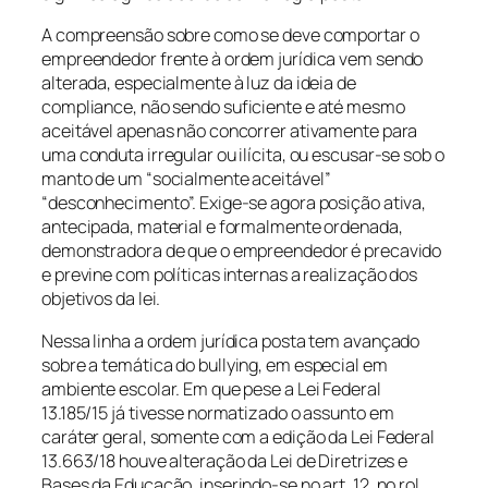
A compreensão sobre como se deve comportar o
empreendedor frente à ordem jurídica vem sendo
alterada, especialmente à luz da ideia de
compliance,
não sendo suficiente e até mesmo
aceitável apenas não concorrer ativamente para
uma conduta irregular ou ilícita, ou escusar-se sob o
manto de um “socialmente aceitável”
“desconhecimento”. Exige-se agora posição ativa,
antecipada, material e formalmente ordenada,
demonstradora de que o empreendedor é precavido
e previne com políticas internas a realização dos
objetivos da lei.
Nessa linha a ordem jurídica posta tem avançado
sobre a temática do
bullying,
em especial em
ambiente escolar. Em que pese a Lei Federal
13.185/15 já tivesse normatizado o assunto em
caráter geral, somente com a edição da Lei Federal
13.663/18 houve alteração da Lei de Diretrizes e
Bases da Educação, inserindo-se no art. 12, no rol