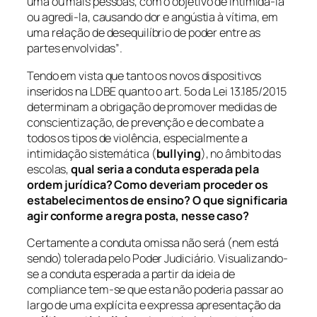
uma ou mais pessoas, com o objetivo de intimidá-la
ou agredi-la, causando dor e angústia à vítima, em
uma relação de desequilíbrio de poder entre as
partes envolvidas”
.
Tendo em vista que tanto os novos dispositivos
inseridos na LDBE quanto o art. 5o da Lei 13.185/2015
determinam a obrigação de promover
medidas de
conscientização, de prevenção e de combate a
todos os tipos de violência, especialmente a
intimidação sistemática (
bullying
), no âmbito das
escolas,
qual seria a conduta esperada pela
ordem jurídica? Como deveriam proceder os
estabelecimentos de ensino? O que significaria
agir conforme a regra posta, nesse caso?
Certamente a conduta omissa não será (nem está
sendo) tolerada pelo Poder Judiciário. Visualizando-
se a conduta esperada a partir da ideia de
compliance
tem-se que esta não poderia passar ao
largo de uma explícita e expressa apresentação da