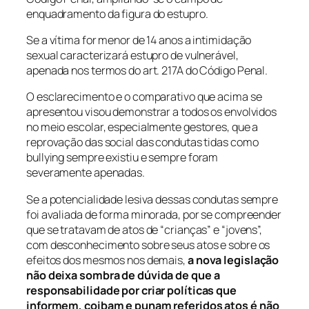
enquadramento da figura do estupro.
Se a vítima for menor de 14 anos a intimidação
sexual caracterizará estupro de vulnerável,
apenada nos termos do art. 217A do Código Penal.
O esclarecimento e o comparativo que acima se
apresentou visou demonstrar a todos os envolvidos
no meio escolar, especialmente gestores, que a
reprovação das social das condutas tidas como
bullying
sempre existiu e sempre foram
severamente apenadas.
Se a potencialidade lesiva dessas condutas sempre
foi avaliada de forma minorada, por se compreender
que se tratavam de atos de “crianças” e “jovens”,
com desconhecimento sobre seus atos e sobre os
efeitos dos mesmos nos demais,
a nova legislação
não deixa sombra de dúvida de que a
responsabilidade por criar políticas que
informem, coibam e punam referidos atos é não