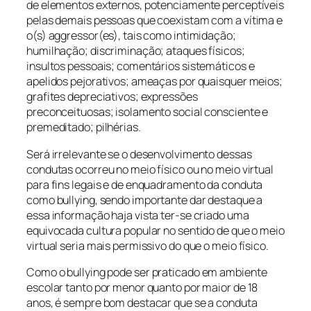
de elementos externos, potenciamente perceptíveis
pelas demais pessoas que coexistam com a vítima e
o(s) aggressor(es), tais como intimidação;
humilhação; discriminação; ataques físicos;
insultos pessoais; comentários sistemáticos e
apelidos pejorativos; ameaças por quaisquer meios;
grafites depreciativos; expressões
preconceituosas; isolamento social consciente e
premeditado; pilhérias.
Será irrelevante se o desenvolvimento dessas
condutas ocorreu no meio físico ou no meio virtual
para fins legais e de enquadramento da conduta
como
bullying,
sendo importante dar destaque a
essa informação haja vista ter-se criado uma
equivocada cultura popular no sentido de que o meio
virtual seria mais permissivo do que o meio físico.
Como o
bullying
pode ser praticado em ambiente
escolar tanto por menor quanto por maior de 18
anos, é sempre bom destacar que se a conduta