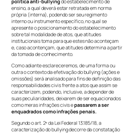
política anti-bullying
do estabelecimento de
ensino, a qual deverá estar retratada em norma
própria (interna), podendo ser seu regimento
interno ou instrumento específico, no qual se
apresente o posicionamento do estabelecimento
sobre tal modalidade de atos, que atitudes
institucionais toma para que estes não aconteçam
e, caso acontençam, que atitudes determina a partir
da tomada de conhecimento.
Como adiante esclareceremos, de uma forma ou
outra o contexto da efetivação do bullying (ações e
omissões) será analisado para fins de definição das
responsabilidades civis frente a atos que assim se
caracterizem, podendo, inclusive, a depender de
suas peculiaridades, deixarem de ser equacionados
como meras infrações civis e
passarem a ser
enquadrados como infrações penais.
Segundo o art. 2º da Lei Federal 13.185/18, a
caracterização do
bullying
decorre da constatação