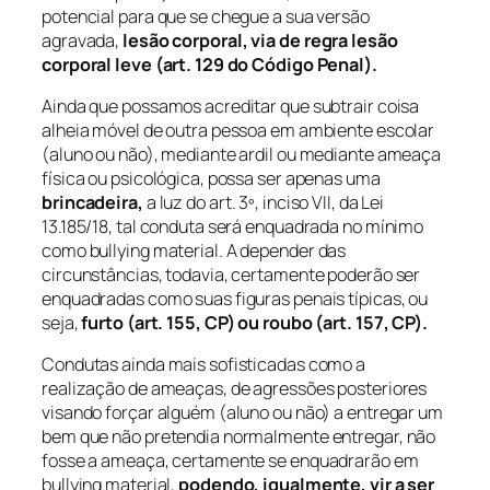
potencial para que se chegue a sua versão
agravada,
lesão corporal, via de regra lesão
corporal leve (art. 129 do Código Penal).
Ainda que possamos acreditar que subtrair coisa
alheia móvel de outra pessoa em ambiente escolar
(aluno ou não), mediante ardil ou mediante ameaça
física ou psicológica, possa ser apenas uma
brincadeira,
a luz do art. 3º, inciso VII, da Lei
13.185/18, tal conduta será enquadrada no mínimo
como
bullying
material. A depender das
circunstâncias, todavia, certamente poderão ser
enquadradas como suas figuras penais típicas, ou
seja,
furto (art. 155, CP) ou roubo (art. 157, CP).
Condutas ainda mais sofisticadas como a
realização de ameaças, de agressões posteriores
visando forçar alguém (aluno ou não) a entregar um
bem que não pretendia normalmente entregar, não
fosse a ameaça, certamente se enquadrarão em
bullying
material,
podendo, igualmente, vir a ser