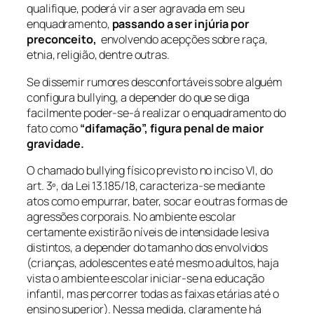
qualifique, poderá vir a ser agravada em seu
enquadramento,
passando a ser injúria por
preconceito,
envolvendo acepções sobre raça,
etnia, religião, dentre outras.
Se dissemir rumores desconfortáveis sobre alguém
configura
bullying,
a depender do que se diga
facilmente poder-se-á realizar o enquadramento do
fato como
“difamação”, figura penal de maior
gravidade.
O chamado
bullying
físico previsto no inciso VI, do
art. 3º, da Lei 13.185/18, caracteriza-se mediante
atos como empurrar, bater, socar e outras formas de
agressões corporais. No ambiente escolar
certamente existirão níveis de intensidade lesiva
distintos, a depender do tamanho dos envolvidos
(crianças, adolescentes e até mesmo adultos, haja
vista o ambiente escolar iniciar-se na educação
infantil, mas percorrer todas as faixas etárias até o
ensino superior). Nessa medida, claramente há