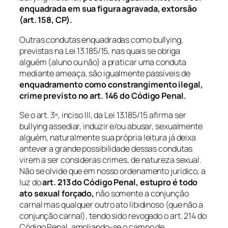
enquadrada em sua figura agravada, extorsão
(art. 158, CP).
Outras condutas enquadradas como
bullying,
previstas na Lei 13.185/15, nas quais se obriga
alguém (aluno ou não) a praticar uma conduta
mediante ameaça, são igualmente passíveis de
enquadramento como constrangimento ilegal,
crime previsto no art. 146 do Código Penal.
Se o art. 3º, inciso III, da Lei 13.185/15 afirma ser
bullying
assediar, induzir e/ou abusar, sexualmente
alguém, naturalmente sua própria leitura já deixa
antever a grande possibilidade dessas condutas
virem a ser consideras crimes, de natureza sexual.
Não se olvide que em nosso ordenamento jurídico, a
luz do
art. 213 do Código Penal, estupro é todo
ato sexual forçado,
não somente a conjunção
carnal mas qualquer outro ato libidinoso (que não a
conjunção carnal), tendo sido revogado o art. 214 do
Código Penal, ampliando-se o campo de