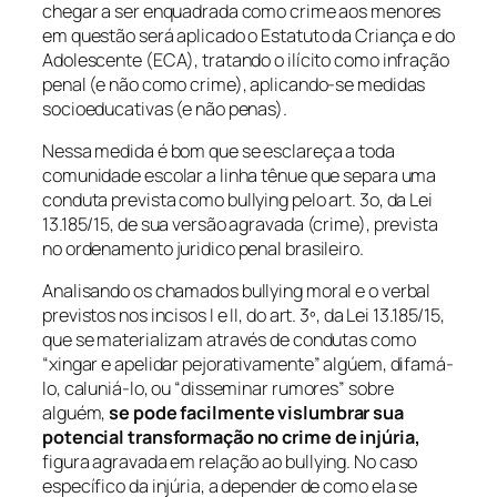
chegar a ser enquadrada como crime aos menores
em questão será aplicado o Estatuto da Criança e do
Adolescente (ECA), tratando o ilícito como infração
penal (e não como crime), aplicando-se medidas
socioeducativas (e não penas).
Nessa medida é bom que se esclareça a toda
comunidade escolar a linha tênue que separa uma
conduta prevista como
bullying
pelo art. 3o, da Lei
13.185/15, de sua versão agravada (crime), prevista
no ordenamento juridico penal brasileiro.
Analisando os chamados
bullying
moral e o verbal
previstos nos incisos I e II, do art. 3º, da Lei 13.185/15,
que se materializam através de condutas como
“xingar e apelidar pejorativamente” algúem, difamá-
lo, caluniá-lo, ou “disseminar rumores” sobre
alguém,
se pode facilmente vislumbrar sua
potencial transformação no crime de injúria,
figura agravada em relação ao
bullying.
No caso
específico da injúria, a depender de como ela se