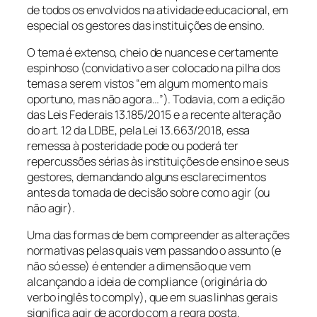
de todos os envolvidos na atividade educacional, em
especial os gestores das instituições de ensino.
O tema é extenso, cheio de nuances e certamente
espinhoso (convidativo a ser colocado na pilha dos
temas a serem vistos
“em algum momento mais
oportuno, mas não agora…”
). Todavia, com a edição
das Leis Federais 13.185/2015 e a recente alteração
do art. 12 da LDBE, pela Lei 13.663/2018, essa
remessa à posteridade pode ou poderá ter
repercussões sérias às instituições de ensino e seus
gestores, demandando alguns esclarecimentos
antes da tomada de decisão sobre como agir (ou
não agir).
Uma das formas de bem compreender as alterações
normativas pelas quais vem passando o assunto (e
não só esse) é entender a dimensão que vem
alcançando a ideia de
compliance (
originária do
verbo inglês
to comply),
que em suas linhas gerais
significa agir de acordo com a regra posta.