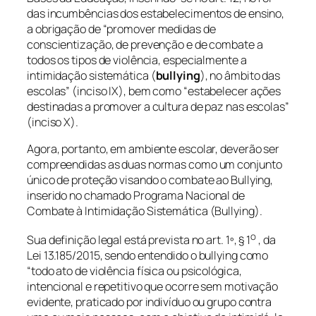
das incumbências dos estabelecimentos de ensino,
a obrigação de
“promover medidas de
conscientização, de prevenção e de combate a
todos os tipos de violência, especialmente a
intimidação sistemática (
bullying
), no âmbito das
escolas”
(inciso IX), bem como
“estabelecer ações
destinadas a promover a cultura de paz nas escolas
”
(inciso X).
Agora, portanto, em ambiente escolar, deverão ser
compreendidas as duas normas como um conjunto
único de proteção visando o combate ao Bullying,
inserido no chamado Programa Nacional de
Combate à Intimidação Sistemática (Bullying).
o
Sua definição legal está prevista no art. 1º, § 1
, da
Lei 13.185/2015, sendo entendido o
bullying
como
“
todo ato de violência física ou psicológica,
intencional e repetitivo que ocorre sem motivação
evidente, praticado por indivíduo ou grupo contra