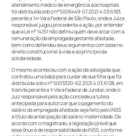
atendimento médico de emergência aos hospitais
foi distribuída sob o n° 5006449-07.2021.4.03.6183,
perante a 14ª Vara Federal de São Paulo, onde a Juíza
responsável julgou procedente a ação, por entender
que a Lei n° 14.151 não definiu quem deve arcar com a
remuneração da empregada gestante afastada,
bem como defendeu seus argumentos com base no
direito constitucional à vida e ao princípio da
solidariedade.
O mesmo aconteceu com a ação da advogada que
contratou uma babá para cuidar de sua filha que foi
distribuída sob o n° 5003320-62.2021.4.03.6128, em
tramite perante a 1ª Vara Federal de Jundiaí, onde o
Juiz responsável pela ação concedeu a tutela
antecipada para autorizar que o pagamento do
salário da empregada afastada seja feito pelo INSS
a título de antecipação do salário-maternidade. De
acordo com o magistrado, a legislação prevê que
esse ônus é de responsabilidade do INSS, conforme