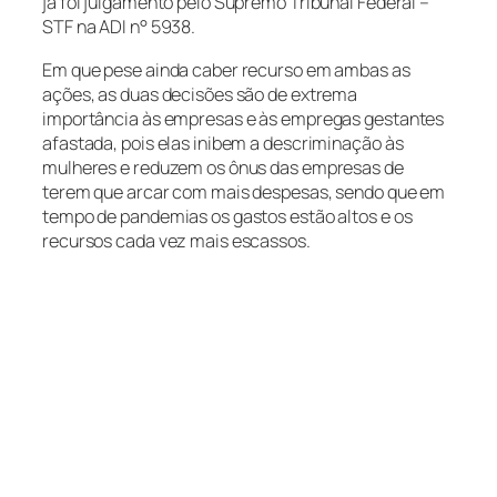
já foi julgamento pelo Supremo Tribunal Federal –
STF na ADI n° 5938.
Em que pese ainda caber recurso em ambas as
ações, as duas decisões são de extrema
importância às empresas e às empregas gestantes
afastada, pois elas inibem a descriminação às
mulheres e reduzem os ônus das empresas de
terem que arcar com mais despesas, sendo que em
tempo de pandemias os gastos estão altos e os
recursos cada vez mais escassos.