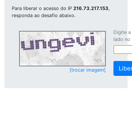
Para liberar o acesso
do IP
216.73.217.153
,
responda ao desafio abaixo.
Digite 
lado no
[trocar imagem]