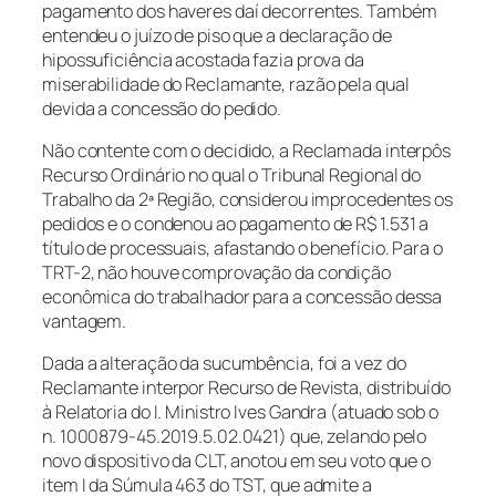
pagamento dos haveres daí decorrentes. Também
entendeu o juízo de piso que a declaração de
hipossuficiência acostada fazia prova da
miserabilidade do Reclamante, razão pela qual
devida a concessão do pedido.
Não contente com o decidido, a Reclamada interpôs
Recurso Ordinário no qual o Tribunal Regional do
Trabalho da 2ª Região, considerou improcedentes os
pedidos e o condenou ao pagamento de R$ 1.531 a
título de processuais, afastando o benefício. Para o
TRT-2, não houve comprovação da condição
econômica do trabalhador para a concessão dessa
vantagem.
Dada a alteração da sucumbência, foi a vez do
Reclamante interpor Recurso de Revista, distribuído
à Relatoria do I. Ministro Ives Gandra (atuado sob o
n. 1000879-45.2019.5.02.0421) que, zelando pelo
novo dispositivo da CLT, anotou em seu voto que o
item I da Súmula 463 do TST, que admite a