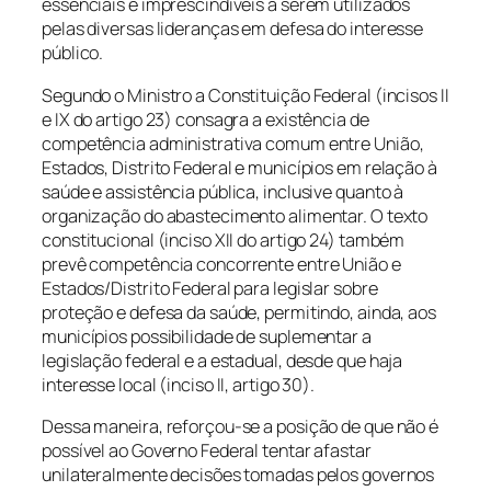
essenciais e imprescindíveis a serem utilizados
pelas diversas lideranças em defesa do interesse
público.
Segundo o Ministro a Constituição Federal (incisos II
e IX do artigo 23) consagra a existência de
competência administrativa comum entre União,
Estados, Distrito Federal e municípios em relação à
saúde e assistência pública, inclusive quanto à
organização do abastecimento alimentar. O texto
constitucional (inciso XII do artigo 24) também
prevê competência concorrente entre União e
Estados/Distrito Federal para legislar sobre
proteção e defesa da saúde, permitindo, ainda, aos
municípios possibilidade de suplementar a
legislação federal e a estadual, desde que haja
interesse local (inciso II, artigo 30).
Dessa maneira, reforçou-se a posição de que não é
possível ao Governo Federal tentar afastar
unilateralmente decisões tomadas pelos governos