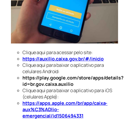
Clique aqui para acessar pelo site:
https://auxilio.caixa.gov.br/#/inicio
Clique aqui para baixar o aplicativo para
celulares Android:
https://play.google.com/store/apps/details?
id=br.gov.caixa.auxilio
Clique aqui para baixar o aplicativo para iOS
(celulares Apple):
https://apps.apple.com/br/app/caixa-
aux%C3%ADlio-
emergencial/id1506494331