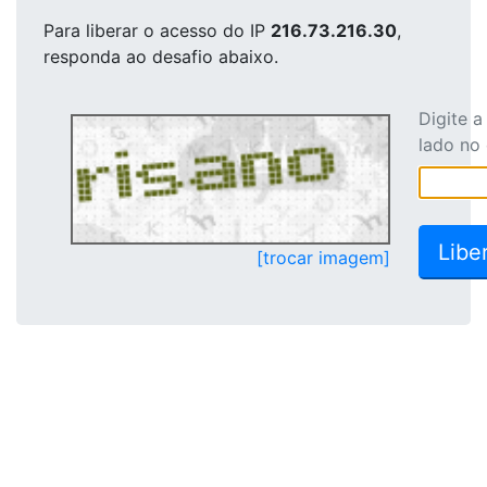
Para liberar o acesso
do IP
216.73.216.30
,
responda ao desafio abaixo.
Digite 
lado no
[trocar imagem]