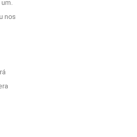
a um.
u nos
rá
era