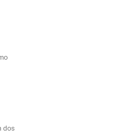
omo
m dos