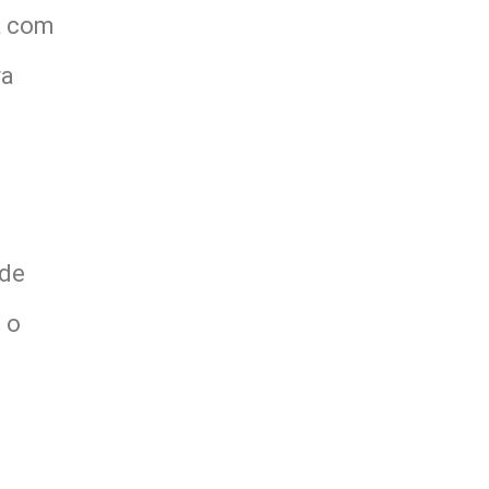
a com
ra
 de
 o