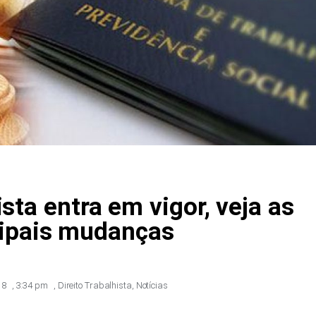
ista entra em vigor, veja as
cipais mudanças
18
,
3:34 pm
,
Direito Trabalhista
,
Notícias