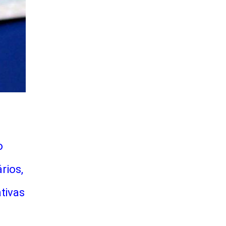
o
rios,
tivas