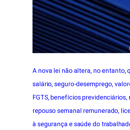
A nova lei não altera, no entanto,
salário, seguro-desemprego, valor
FGTS, benefícios previdenciários, 
repouso semanal remunerado, lice
à segurança e saúde do trabalhad