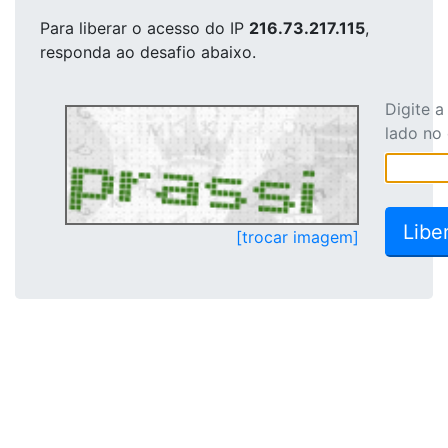
Para liberar o acesso
do IP
216.73.217.115
,
responda ao desafio abaixo.
Digite 
lado no
[trocar imagem]