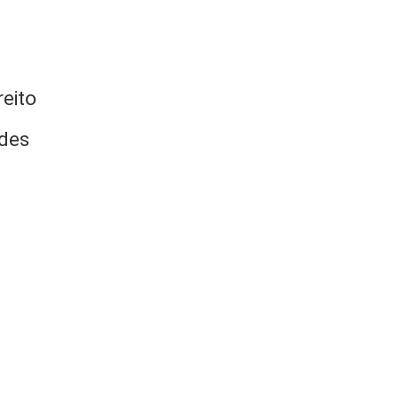
eito
ades