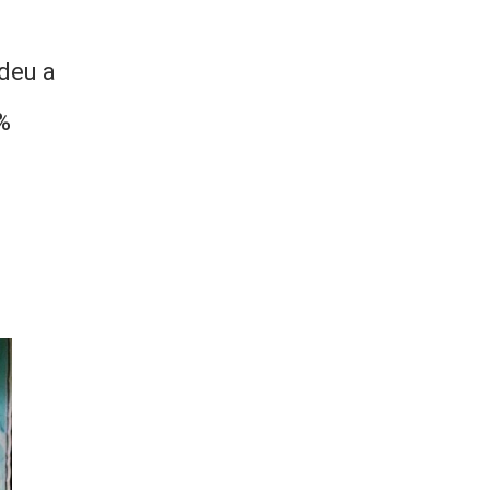
ndeu a
5%