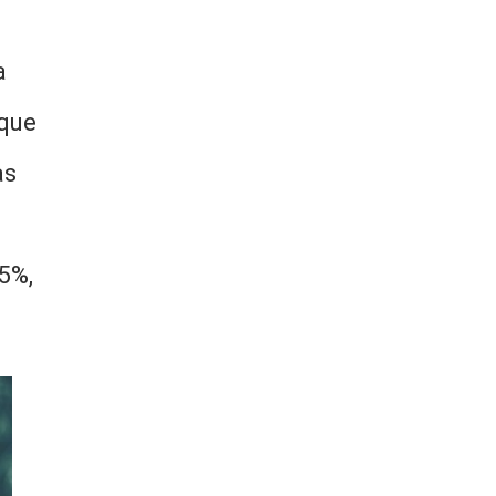
a
 que
as
5%,