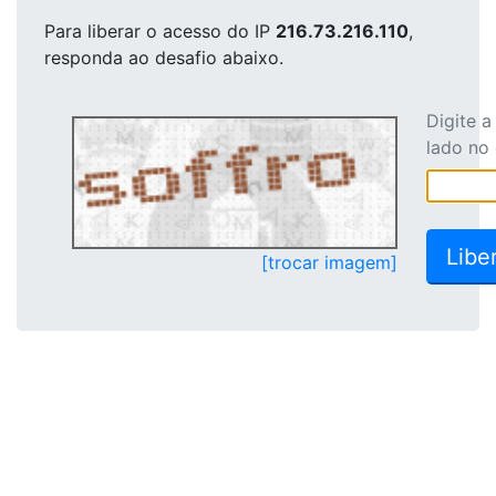
Para liberar o acesso
do IP
216.73.216.110
,
responda ao desafio abaixo.
Digite 
lado no
[trocar imagem]